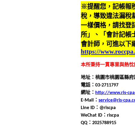
※提醒您，記帳報
稅，導致違法漏稅
一樣價格，請找登
所」、「會計記帳
會計師，可進以下
https://www.roccpa
本所秉持一貫專業與熱忱
地址：桃園市桃園區縣府
電話：0
3
-
2711797
網址：
http://www.ris-cp
E-Mail
：
service@ris-cpa.
Line ID
：
@riscpa
WeChat ID
：
riscpa
QQ
：
2025788915