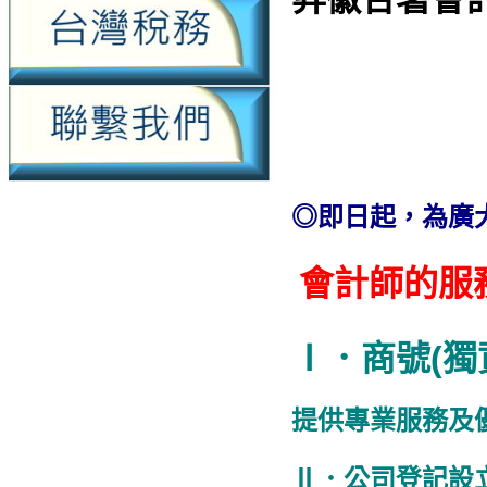
◎即日起，為廣
會計師的服
Ⅰ．商號(獨
提供專業服務及
Ⅱ．公司登記設