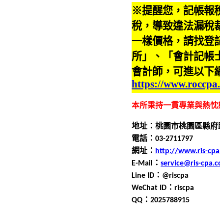
※提醒您，記帳報
稅，導致違法漏稅
一樣價格，請找登
所」、「會計記帳
會計師，可進以下
https://www.roccpa
本所秉持一貫專業與熱忱
地址：桃園市桃園區縣府
電話：0
3
-
2711797
網址：
http://www.ris-cp
E-Mail
：
service@ris-cpa.
Line ID
：
@riscpa
WeChat ID
：
riscpa
QQ
：
2025788915