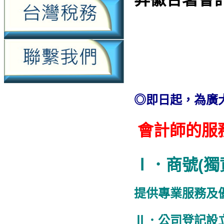
◎即日起，為廣
會計師的服
Ⅰ．商號(獨
提供專業服務及
Ⅱ．公司登記設